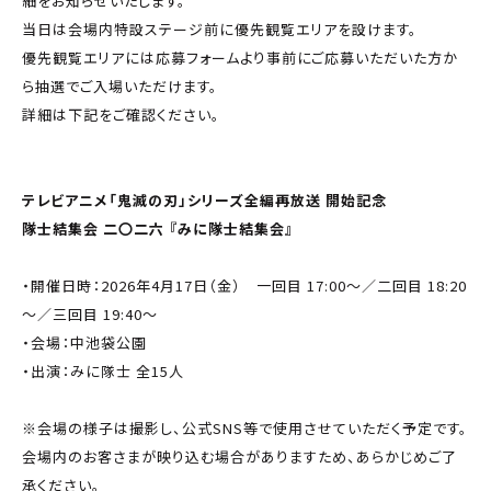
細をお知らせいたします。
当日は会場内特設ステージ前に優先観覧エリアを設けます。
優先観覧エリアには応募フォームより事前にご応募いただいた方か
ら抽選でご入場いただけます。
詳細は下記をご確認ください。
テレビアニメ「鬼滅の刃」シリーズ全編再放送 開始記念
隊士結集会 二〇二六 『みに隊士結集会』
・開催日時：2026年4月17日（金） 一回目 17:00～／二回目 18:20
～／三回目 19:40～
・会場：中池袋公園
・出演：みに隊士 全15人
※会場の様子は撮影し、公式SNS等で使用させていただく予定です。
会場内のお客さまが映り込む場合がありますため、あらかじめご了
承ください。