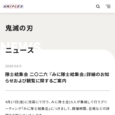
鬼滅の刃
N
E
W
S
ニュース
2026.04.11
隊士結集会 二〇二六 『みに隊士結集会』詳細のお知
らせおよび観覧に関するご案内
4月17日(金)に池袋にて行う、みに隊士全15人が集結して行うグリ
ーティング『みに隊士結集会』につきまして、開催時間、会場などの詳