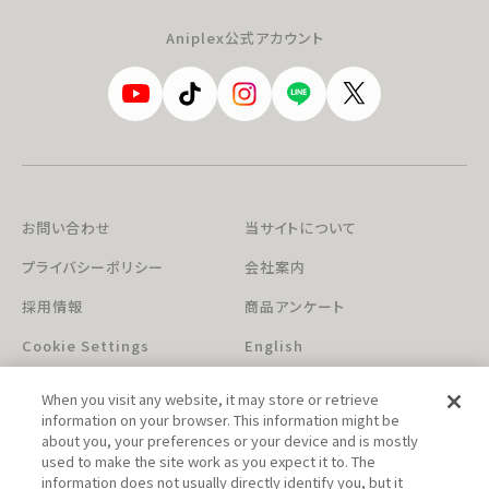
Aniplex公式アカウント
お問い合わせ
当サイトについて
プライバシーポリシー
会社案内
採用情報
商品アンケート
Cookie Settings
English
When you visit any website, it may store or retrieve
information on your browser. This information might be
about you, your preferences or your device and is mostly
used to make the site work as you expect it to. The
information does not usually directly identify you, but it