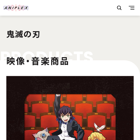
鬼滅の刃
P
R
O
D
U
C
T
S
映像・音楽商品