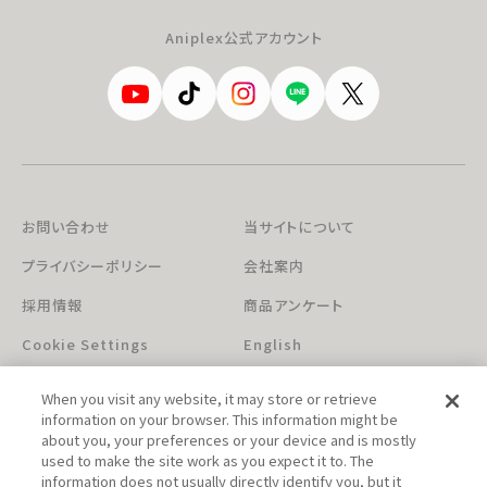
Aniplex公式アカウント
お問い合わせ
当サイトについて
プライバシーポリシー
会社案内
採用情報
商品アンケート
Cookie Settings
English
When you visit any website, it may store or retrieve
information on your browser. This information might be
about you, your preferences or your device and is mostly
used to make the site work as you expect it to. The
information does not usually directly identify you, but it