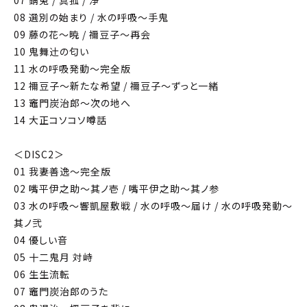
07 錆兎 / 真菰 / 浄
08 選別の始まり / 水の呼吸～手鬼
09 藤の花～暁 / 禰󠄀豆子～再会
10 鬼舞辻󠄀の匂い
11 水の呼吸発動～完全版
12 禰󠄀豆子～新たな希望 / 禰󠄀豆子～ずっと一緒
13 竈門炭治郎～次の地へ
14 大正コソコソ噂話
＜DISC2＞
01 我妻善逸～完全版
02 嘴平伊之助～其ノ壱 / 嘴平伊之助～其ノ参
03 水の呼吸～響凱屋敷戦 / 水の呼吸～届け / 水の呼吸発動～
其ノ弐
04 優しい音
05 十二鬼月 対峙
06 生生流転
07 竈門炭治郎のうた