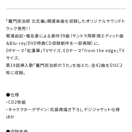
「竈門炭治郎 立志編」関連楽曲を収録したオリジナルサウンドト
ラック発売！！
梶浦由記・椎名豪による劇伴39曲（サントラ用新規エディット曲
＆Blu-ray/DVD特典CD収録劇伴を一部再録）に、
OPテーマ「紅蓮華」TVサイズ、EDテーマ「from the edge」TV
サイズ、
第19話挿入歌「竈門炭治郎のうた」を加えた、全42曲をDISC2
枚に収録。
●仕様
・CD2枚組
・キャラクターデザイン：松島晃描き下ろしデジジャケット仕様
ほか
●収録楽曲