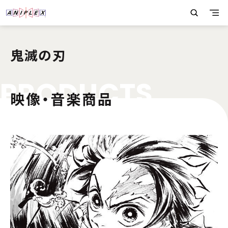
鬼滅の刃
P
R
O
D
U
C
T
S
映像・音楽商品