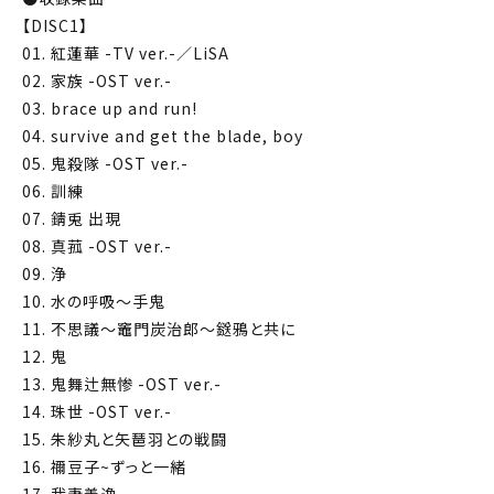
【DISC1】
01. 紅蓮華 -TV ver.-／LiSA
02. 家族 -OST ver.-
03. brace up and run!
04. survive and get the blade, boy
05. 鬼殺隊 -OST ver.-
06. 訓練
07. 錆兎 出現
08. 真菰 -OST ver.-
09. 浄
10. 水の呼吸～手鬼
11. 不思議～竈門炭治郎～鎹鴉と共に
12. 鬼
13. 鬼舞辻無惨 -OST ver.-
14. 珠世 -OST ver.-
15. 朱紗丸と矢琶羽との戦闘
16. 禰󠄀豆子~ずっと一緒
17. 我妻善逸