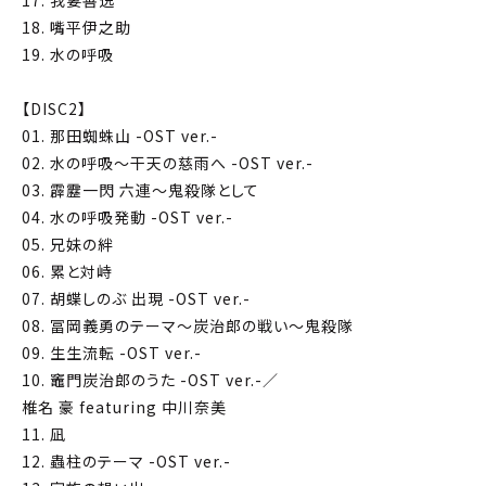
18. 嘴平伊之助
19. 水の呼吸
【DISC2】
01. 那田蜘蛛山 -OST ver.-
02. 水の呼吸～干天の慈雨へ -OST ver.-
03. 霹靂一閃 六連～鬼殺隊として
04. 水の呼吸発動 -OST ver.-
05. 兄妹の絆
06. 累と対峙
07. 胡蝶しのぶ 出現 -OST ver.-
08. 冨岡義勇のテーマ～炭治郎の戦い～鬼殺隊
09. 生生流転 -OST ver.-
10. 竈門炭治郎のうた -OST ver.-／
椎名 豪 featuring 中川奈美
11. 凪
12. 蟲柱のテーマ -OST ver.-