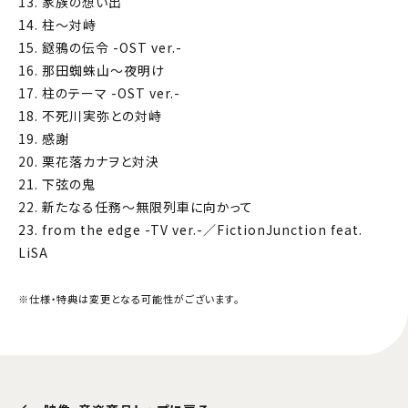
13. 家族の想い出
14. 柱～対峙
15. 鎹鴉の伝令 -OST ver.-
16. 那田蜘蛛山～夜明け
17. 柱のテーマ -OST ver.-
18. 不死川実弥との対峙
19. 感謝
20. 栗花落カナヲと対決
21. 下弦の鬼
22. 新たなる任務～無限列車に向かって
23. from the edge -TV ver.-／FictionJunction feat.
LiSA
※仕様・特典は変更となる可能性がございます。