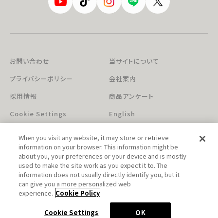
お問い合わせ
当サイトについて
プライバシーポリシー
会社案内
採用情報
商品アンケート
Cookie Settings
English
When you visit any website, it may store or retrieve
information on your browser. This information might be
about you, your preferences or your device and is mostly
used to make the site work as you expect it to. The
information does not usually directly identify you, but it
can give you a more personalized web
このホームページに掲載されている著作物の無断利用を禁じます。
experience.
Cookie Policy
© Aniplex Inc. All rights reserved.
Cookie Settings
OK