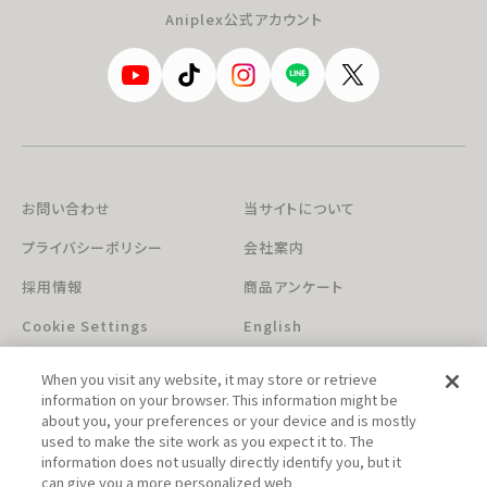
Aniplex公式アカウント
お問い合わせ
当サイトについて
プライバシーポリシー
会社案内
採用情報
商品アンケート
Cookie Settings
English
When you visit any website, it may store or retrieve
information on your browser. This information might be
about you, your preferences or your device and is mostly
used to make the site work as you expect it to. The
information does not usually directly identify you, but it
can give you a more personalized web