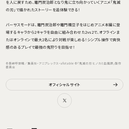
を人に戻すため、竈門炭治郎となり鬼に立ち向かっていくアニメ「鬼滅
の刃」で描かれたストーリーを追体験できる！
バーサスモードは、竈門炭治郎や竈門禰󠄀豆子をはじめアニメ本編に登
場するキャラから2キャラを自由に組み合わせた2vs2で、オフラインま
たはオンラインで最大2名により対戦が楽しめる！シンプル操作で爽快
感のあるプレイで最強の鬼狩りを目指せ！
©吾峠呼世晴／集英社・アニプレックス・ufotable ©「鬼滅の刃 ヒノカミ血風譚」製作
委員会
オフィシャルサイト