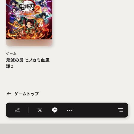
ゲーム
鬼滅の刃 ヒノカミ血風
譚2
ゲームトップ
…