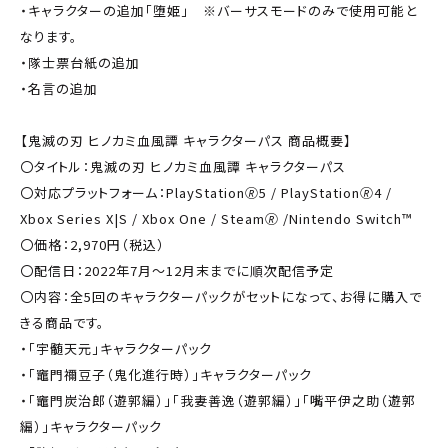
・キャラクターの追加「堕姫」 ※バーサスモードのみで使用可能と
なります。
・隊士票台紙の追加
・名言の追加
【鬼滅の刃 ヒノカミ血風譚 キャラクターパス 商品概要】
〇タイトル：鬼滅の刃 ヒノカミ血風譚 キャラクターパス
〇対応プラットフォーム：PlayStation🄬5 / PlayStation🄬4 /
Xbox Series X|S / Xbox One / Steam🄬 /Nintendo Switch™
〇価格：2,970円（税込）
〇配信日：2022年7月～12月末までに順次配信予定
〇内容：全5回のキャラクターパックがセットになって、お得に購入で
きる商品です。
・「宇髄天元」キャラクターパック
・「竈門禰󠄀豆子（鬼化進行時）」キャラクターパック
・「竈門炭治郎（遊郭編）」「我妻善逸（遊郭編）」「嘴平伊之助（遊郭
編）」キャラクターパック