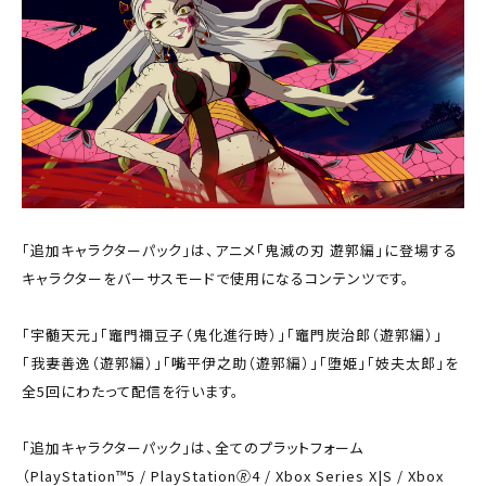
「追加キャラクターパック」は、アニメ「鬼滅の刃 遊郭編」に登場する
キャラクターをバーサスモードで使用になるコンテンツです。
「宇髄天元」「竈門禰󠄀豆子（鬼化進行時）」「竈門炭治郎（遊郭編）」
「我妻善逸（遊郭編）」「嘴平伊之助（遊郭編）」「堕姫」「妓夫太郎」を
全5回にわたって配信を行います。
「追加キャラクターパック」は、全てのプラットフォーム
（PlayStation™5 / PlayStation🄬4 / Xbox Series X|S / Xbox