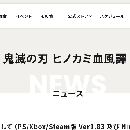
舞台
イベント
その他
公式ストア
スケジュール
鬼滅の刃 ヒノカミ血風譚
N
E
W
S
ニュース
PS/Xbox/Steam版 Ver1.83 及び Nin