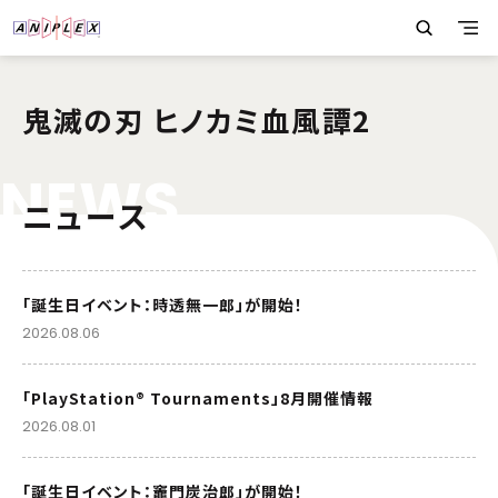
鬼滅の刃 ヒノカミ血風譚2
N
E
W
S
ニュース
「誕生日イベント：時透無一郎」が開始！
2026.08.06
「PlayStation® Tournaments」8月開催情報
2026.08.01
「誕生日イベント：竈門炭治郎」が開始！