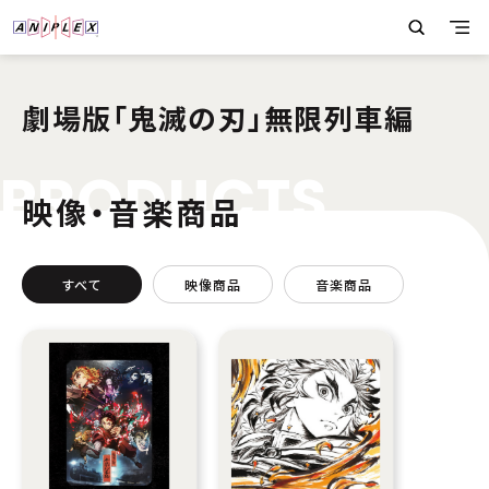
劇場版「鬼滅の刃」無限列車編
P
R
O
D
U
C
T
S
映像・音楽商品
すべて
映像商品
音楽商品