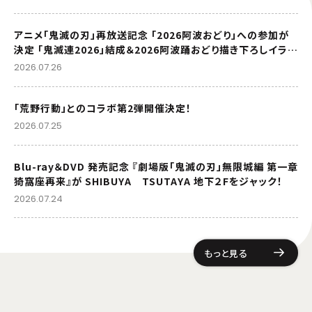
アニメ「鬼滅の刃」再放送記念 「2026阿波おどり」への参加が
決定 「鬼滅連2026」結成＆2026阿波踊おどり描き下ろしイラス
トを公開
2026.07.26
「荒野行動」とのコラボ第2弾開催決定！
2026.07.25
Blu-ray＆DVD 発売記念 『劇場版「鬼滅の刃」無限城編 第一章
猗窩座再来』が SHIBUYA TSUTAYA 地下２Fをジャック！
2026.07.24
もっと見る