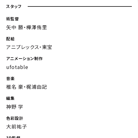
スタッフ
術監督
矢中 勝・樺澤侑里
配給
アニプレックス・東宝
アニメーション制作
ufotable
音楽
椎名 豪・梶浦由記
編集
神野 学
色彩設計
大前祐子
3D監督