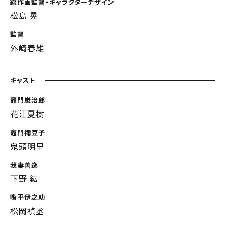
総作画監督・キャラクターデザイン
松島 晃
監督
外崎春雄
キャスト
竈門炭治郎
花江夏樹
竈門禰󠄀豆子
鬼頭明里
我妻善逸
下野 紘
嘴平伊之助
松岡禎丞