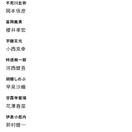
不死川玄弥
岡本信彦
冨岡義勇
櫻井孝宏
宇髄天元
小西克幸
時透無一郎
河西健吾
胡蝶しのぶ
早見沙織
甘露寺蜜璃
花澤香菜
伊黒小芭内
鈴村健一