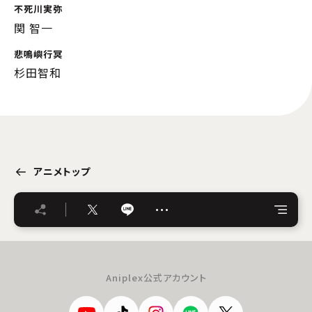
不死川実弥
関 智一
悲鳴嶼行冥
杉田智和
アニメトップ
…
Aniplex公式アカウント