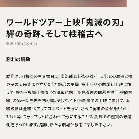
ワールドツアー上映「鬼滅の刃」
絆の奇跡、そして柱稽古へ
劇場上映 (2024.2)
勝利の鳴動
本作は、刀鍛冶の里を舞台に、炭治郎と上弦の肆・半天狗との激闘と禰󠄀
豆子の太陽克服を描いた「刀鍛冶の里編」第十一話の劇場初上映に加
えて、来たる鬼舞辻󠄀無惨との決戦に向けた柱稽古の開幕を描く「柱稽古
編」の第一話を世界初公開。そして、今回も劇場での上映に向けて、本
編映像は全編4Kアップコンバートを行い、さらに全編の音楽を5.1ch、
7.1ch等、フォーマットに合わせて形にすることで、劇場での鑑賞の最適
化を行っています。是非、新たな劇場体験をお楽しみ下さい。