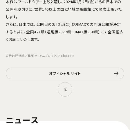
本作はワールドツアー上映と題し、2024年2月2日(金)からの日本での
公開を皮切りに、世界140以上の国と地域の映画館にて順次上映いた
します。
さらに、日本では、公開日の2月2日(金)よりIMAXでの同時公開が決定
すると共に、全国427館（通常版：377館＋IMAX版：50館）にて全国幅広
くお届けいたします。
©吾峠呼世晴／集英社・アニプレックス・ufotable
オフィシャルサイト
ニュース