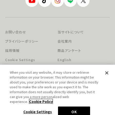
お問い合わせ
当サイトについて
プライバシーポリシー
会社案内
採用情報
商品アンケート
Cookie Settings
English
When you visit any website, it may store or retrieve
information on your browser. This information might be
about you, your preferences or your device and is mostly
used to make the site work as you expect it to. The
information does not usually directly identify you, but it
can give you a more personalized web
このホームページに掲載されている著作物の無断利用を禁じます。
experience.
Cookie Policy
© Aniplex Inc. All rights reserved.
Cookie Settings
OK