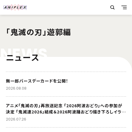
「鬼滅の刃」遊郭編
N
E
W
S
ニュース
無一郎バースデーカードを公開！
2026.08.08
アニメ「鬼滅の刃」再放送記念 「2026阿波おどり」への参加が
決定 「鬼滅連2026」結成＆2026阿波踊おどり描き下ろしイラス
トを公開
2026.07.26