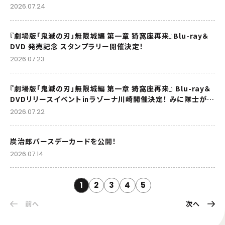
2026.07.24
『劇場版「鬼滅の刃」無限城編 第一章 猗窩座再来』Blu-ray＆
DVD 発売記念 スタンプラリー開催決定！
2026.07.23
『劇場版「鬼滅の刃」無限城編 第一章 猗窩座再来』 Blu-ray＆
DVDリリースイベント㏌ラゾーナ川崎開催決定！ みに隊士がラ
ゾーナ川崎プラザにやってくる！
2026.07.22
炭治郎バースデーカードを公開！
2026.07.14
1
2
3
4
5
前へ
次へ