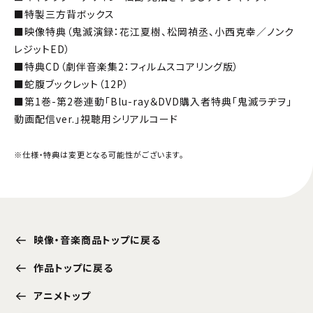
■特製三方背ボックス
■映像特典（鬼滅演録：花江夏樹、松岡禎丞、小西克幸／ノンク
レジットED）
■特典CD（劇伴音楽集2：フィルムスコアリング版）
■蛇腹ブックレット（12P）
■第1巻-第2巻連動「Blu-ray＆DVD購入者特典「鬼滅ラヂヲ」
動画配信ver.」視聴用シリアルコード
※仕様・特典は変更となる可能性がございます。
映像・音楽商品トップに戻る
作品トップに戻る
アニメトップ