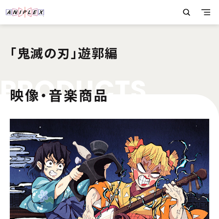
「鬼滅の刃」遊郭編
P
R
O
D
U
C
T
S
映像・音楽商品