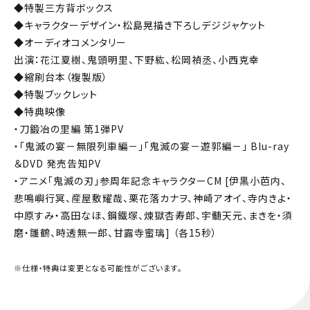
◆特製三方背ボックス
◆キャラクターデザイン・松島晃描き下ろしデジジャケット
◆オーディオコメンタリー
出演：花江夏樹、鬼頭明里、下野紘、松岡禎丞、小西克幸
◆縮刷台本（複製版）
◆特製ブックレット
◆特典映像
・刀鍛冶の里編 第1弾PV
・「鬼滅の宴－無限列車編－」「鬼滅の宴－遊郭編－」 Blu-ray
＆DVD 発売告知PV
・アニメ「鬼滅の刃」参周年記念キャラクターCM [伊黒小芭内、
悲鳴嶼行冥、産屋敷耀哉、栗花落カナヲ、神崎アオイ、寺内きよ・
中原すみ・高田なほ、鋼鐵塚、煉󠄁獄杏寿郎、宇髄天元、まきを・須
磨・雛鶴、時透無一郎、甘露寺蜜璃] （各15秒）
※仕様・特典は変更となる可能性がございます。