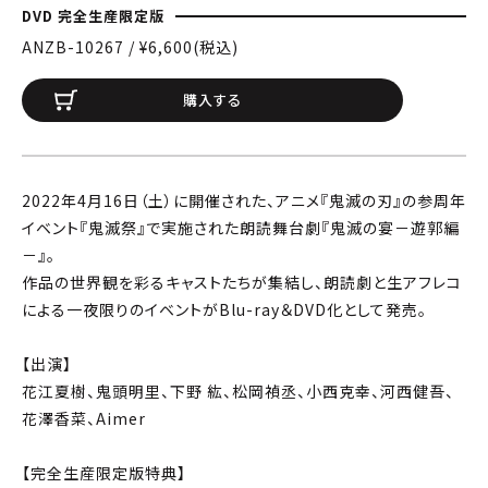
DVD 完全生産限定版
ANZB-10267 / ¥6,600(税込)
購入する
2022年4月16日（土）に開催された、アニメ『鬼滅の刃』の参周年
イベント『鬼滅祭』で実施された朗読舞台劇『鬼滅の宴－遊郭編
－』。
作品の世界観を彩るキャストたちが集結し、朗読劇と生アフレコ
による一夜限りのイベントがBlu-ray＆DVD化として発売。
【出演】
花江夏樹、鬼頭明里、下野 紘、松岡禎丞、小西克幸、河西健吾、
花澤香菜、Aimer
【完全生産限定版特典】