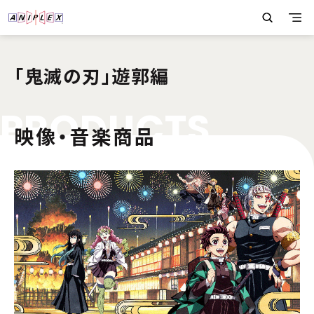
「鬼滅の刃」遊郭編
P
R
O
D
U
C
T
S
映像・音楽商品