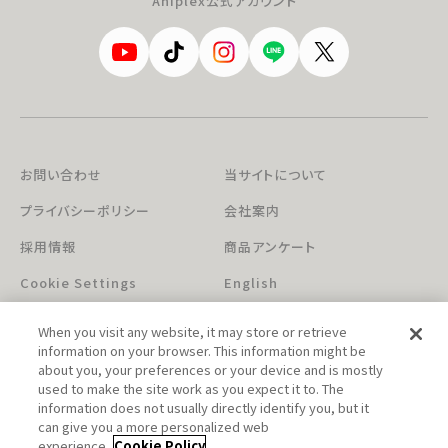
Aniplex公式アカウント
お問い合わせ
当サイトについて
プライバシーポリシー
会社案内
採用情報
商品アンケート
Cookie Settings
English
When you visit any website, it may store or retrieve
information on your browser. This information might be
about you, your preferences or your device and is mostly
used to make the site work as you expect it to. The
information does not usually directly identify you, but it
can give you a more personalized web
このホームページに掲載されている著作物の無断利用を禁じます。
experience.
Cookie Policy