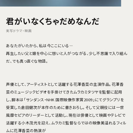
君がいなくちゃだめなんだ
実写ドラマ・映画
あなたがいたから、私は今ここにいる―
再生したい父と娘を中心に想いと人がつながる、少し不思議で入り組ん
だ、でも真っ直ぐな物語。
声優として、アーティストとして活躍する花澤香菜の主演作品。花澤香
菜のミュージックビデオを手掛けてきたムラカミタツヤを監督に起用
し、脚本は「サンダンス・NHK 国際映像作家賞2009」にてグランプリを
受賞した倉田健次が本作のために書きおろし。そして父親役には一世
風靡セピアのリーダーとして活動し、現在は俳優として映画やテレビで
活躍する小木茂光を迎え、ムラカミ監督ならではの映像美溢れるフィル
ムに花澤香菜の熱演が