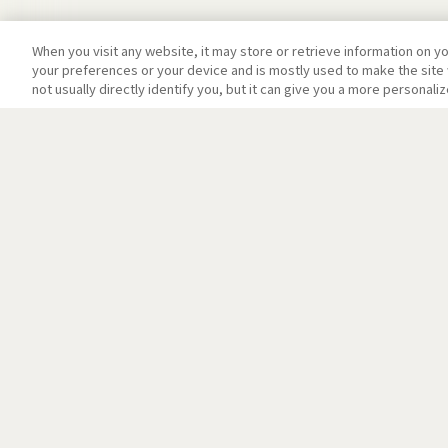
When you visit any website, it may store or retrieve information on y
your preferences or your device and is mostly used to make the site 
not usually directly identify you, but it can give you a more personal
アニメトップ
お問い合わせ
当サイトについて