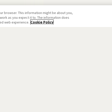
our browser. This information might be about you,
work as you expect it to. The information does
ized web experience.
Cookie Policy
Aniplex公式アカウント
プライバシーポリシー
会社案内
採用情報
商品アンケート