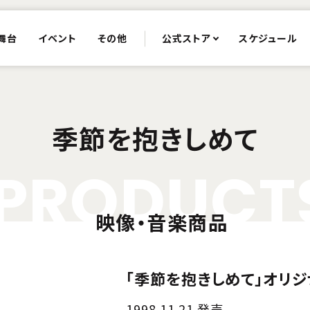
舞台
イベント
その他
公式ストア
スケジュール
季節を抱きしめて
P
R
O
D
U
C
T
映像・音楽商品
「季節を抱きしめて」オリジ
1998.11.21 発売