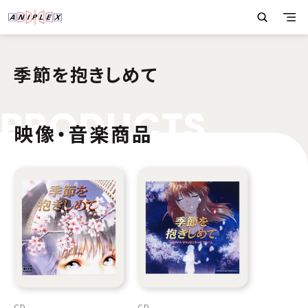
季節を抱きしめて
P
R
O
D
U
C
T
S
映像・音楽商品
CD
CD