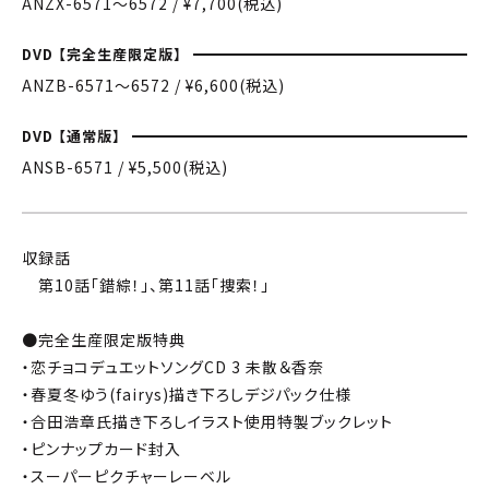
ANZX-6571〜6572 / ¥7,700(税込)
DVD 【完全生産限定版】
ANZB-6571〜6572 / ¥6,600(税込)
DVD 【通常版】
ANSB-6571 / ¥5,500(税込)
収録話
第10話「錯綜！」、第11話「捜索！」
●完全生産限定版特典
・恋チョコデュエットソングCD 3 未散＆香奈
・春夏冬ゆう(fairys)描き下ろしデジパック仕様
・合田浩章氏描き下ろしイラスト使用特製ブックレット
・ピンナップカード封入
・スーパーピクチャーレーベル