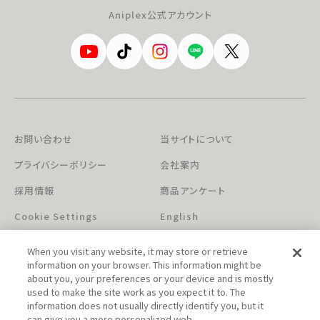
Aniplex公式アカウント
お問い合わせ
当サイトについて
プライバシーポリシー
会社案内
採用情報
商品アンケート
Cookie Settings
English
When you visit any website, it may store or retrieve
information on your browser. This information might be
about you, your preferences or your device and is mostly
used to make the site work as you expect it to. The
information does not usually directly identify you, but it
can give you a more personalized web