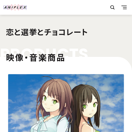
恋と選挙とチョコレート
P
R
O
D
U
C
T
S
映像・音楽商品