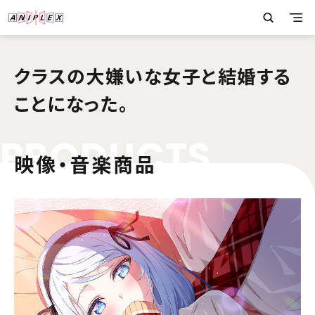
クラスの大嫌いな女子と結婚する
ことになった。
P
R
O
D
U
C
T
S
映像・音楽商品