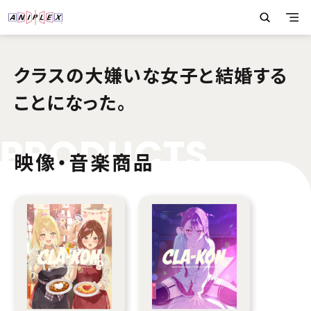
クラスの大嫌いな女子と結婚する
ことになった。
P
R
O
D
U
C
T
S
映像・音楽商品