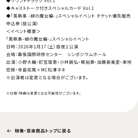
◆サウンドトラック Vol.1
◆キャストトーク付きスペシャルカード Vol.1
◆「黒執事 -緑の魔女編-」スペシャルイベント チケット優先販売
申込券（昼公演）
＜イベント概要＞
「黒執事-緑の魔女編-」スペシャルイベント
日時：2026年1月17（土）昼夜２公演
会場：幕張国際研修センター シンポジウムホール
出演：小野大輔・釘宮理恵・小林親弘・梶裕貴・加藤英美里・東地
宏樹・寺島拓篤＋MC松澤ネキ
※出演者は変更となる場合がございます。
※仕様・特典は変更となる可能性がございます。
映像・音楽商品トップに戻る