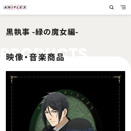
黒執事 -緑の魔女編-
P
R
O
D
U
C
T
S
映像・音楽商品