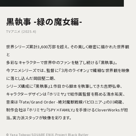
黒執事 -緑の魔女編-
TVアニメ (2025.4)
世界シリーズ累計3,600万部を超え、その美しく緻密に描かれた世界観
と
多彩なキャラクターで世界中のファンを魅了し続ける『黒執事』。
今アニメシリーズでは、監督に『３月のライオン』で繊細な世界観を映像
に落とし込んだ岡田堅二朗、
シリーズ構成に『黒執事』１作目から脚本を執筆してきた吉野弘幸、
キャラクターデザインは『ホリミヤ』で総作画監督を務める清水祐実、
音楽は『Fate/Grand Order -絶対魔獣戦線バビロニア-』の川﨑龍、
制作会社は『ホリミヤ』『SPY×FAMILY』を手掛けるCloverWorksが担
当。実力派スタッフが映像を彩ります。
© Yana Toboso/SQUARE ENIX,Project Black Butler