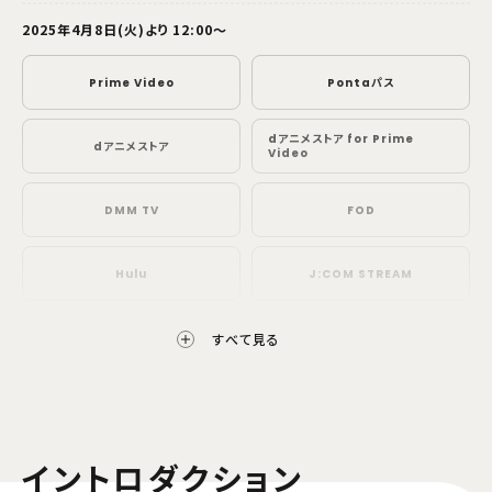
2025年4月8日(火)より 12:00～
Prime Video
Pontaパス
dアニメストア for Prime
dアニメストア
Video
DMM TV
FOD
Hulu
J:COM STREAM
Lemino
milplus
すべて見る
MBS動画イズム
Netflix
イントロダクション
TELASA
TVer