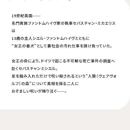
U-NEXT
アニメ放題
19世紀英国――
名門貴族ファントムハイヴ家の執事セバスチャン・ミカエリス
バンダイチャンネル
ディズニープラス
は
13歳の主人シエル・ファントムハイヴとともに
2025年4月11日(金)より 24:00～
“女王の番犬”として裏社会の汚れ仕事を請け負っていた。
マンガUP！
女王の命により、ドイツで起こる不可解な死亡事件の調査へ
赴くセバスチャンとシエル。
配信開始日・配信日時は編成の都合などにより変更となる場合がございます。予めご了
足を踏み入れただけで呪い殺されるという”人狼（ヴェアヴォ
承ください。
ルフ）の森”について真相を探る二人に
おぞましい呪いが降り注ぐ――。