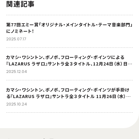
関連記事
第77回エミー賞「オリジナル・メインタイトル・テーマ音楽部門」
にノミネート！
2025.07.17
カマシ・ワシントン、ボノボ、フローティング・ポインツによる
『LAZARUS ラザロ』サントラ全３タイトル、12月24日（水）日本
のみ待望のCD発売決定。 ブー・ラドリーズ「LAZARUS」、日本
2025.12.04
語字幕入りMV初公開！
カマシ・ワシントン、ボノボ、フローティング・ポインツが手掛け
る『LAZARUS ラザロ』サントラ全３タイトル 11月26日（水）日
本語帯・解説付アナログ輸入盤国内仕様でリリース
2025.10.24