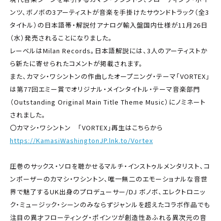
ンツ、ボノボの3アーティストが音楽を手掛けたサウンドトラック（全3
タイトル）の日本語帯・解説付アナログ輸入盤国内仕様が11月26日
（水）発売されることになりました。
レーベルはMilan Records。日本語解説には、3人のアーティストか
ら新たに寄せられたコメントが掲載されます。
また、カマシ・ワシントンの作曲したオープニング・テーマ「VORTEX」
は第77回エミー賞でオリジナル・メインタイトル・テーマ音楽部門
（Outstanding Original Main Title Theme Music）にノミネート
されました。
〇カマシ・ワシントン 「VORTEX」再生はこちらから
https://KamasiWashingtonJP.lnk.to/Vortex
圧巻のサックス・ソロを聴かせるマルチ・インストゥルメンタリスト、コ
ンポーザーのカマシ・ワシントン、唯一無二のエモーショナルな音世
界で魅了するUK出身のプロデューサー/DJ ボノボ、エレクトロニッ
ク・ミュージック・シーンのみならずジャンルを超えたコラボ作品でも
注目の異才フローティング・ポインツが創造性あふれる異次元の音