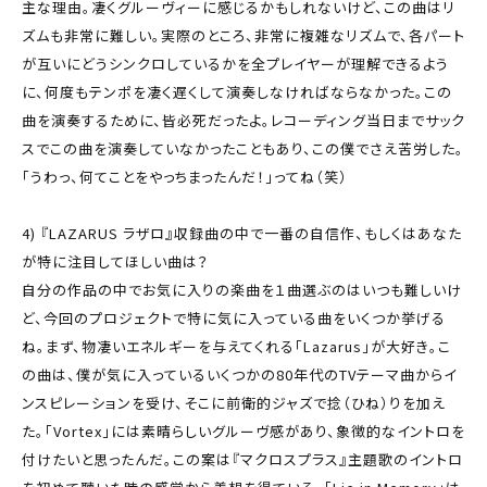
主な理由。凄くグルーヴィーに感じるかもしれないけど、この曲はリ
ズムも非常に難しい。実際のところ、非常に複雑なリズムで、各パート
が互いにどうシンクロしているかを全プレイヤーが理解できるよう
に、何度もテンポを凄く遅くして演奏しなければならなかった。この
曲を演奏するために、皆必死だったよ。レコーディング当日までサック
スでこの曲を演奏していなかったこともあり、この僕でさえ苦労した。
「うわっ、何てことをやっちまったんだ！」ってね（笑）
4) 『LAZARUS ラザロ』収録曲の中で一番の自信作、もしくはあなた
が特に注目してほしい曲は？
自分の作品の中でお気に入りの楽曲を１曲選ぶのはいつも難しいけ
ど、今回のプロジェクトで特に気に入っている曲をいくつか挙げる
ね。まず、物凄いエネルギーを与えてくれる「Lazarus」が大好き。こ
の曲は、僕が気に入っているいくつかの80年代のTVテーマ曲からイ
ンスピレーションを受け、そこに前衛的ジャズで捻（ひね）りを加え
た。「Vortex」には素晴らしいグルーヴ感があり、象徴的なイントロを
付けたいと思ったんだ。この案は『マクロスプラス』主題歌のイントロ