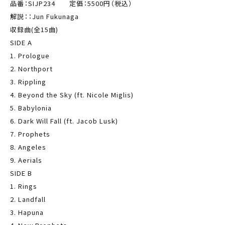
品番：SIJP234 定価：5500円（税込）
解説：：Jun Fukunaga
収録曲(全15曲)
SIDE A
1. Prologue
2. Northport
3. Rippling
4. Beyond the Sky (ft. Nicole Miglis)
5. Babylonia
6. Dark Will Fall (ft. Jacob Lusk)
7. Prophets
8. Angeles
9. Aerials
SIDE B
1. Rings
2. Landfall
3. Hapuna