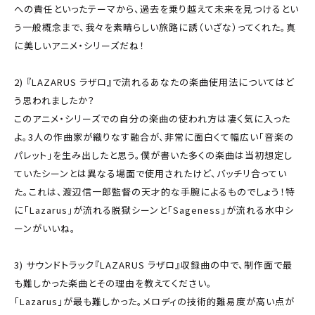
への責任といったテーマから、過去を乗り越えて未来を見つけるとい
う一般概念まで、我々を素晴らしい旅路に誘（いざな）ってくれた。真
に美しいアニメ・シリーズだね！
2) 『LAZARUS ラザロ』で流れるあなたの楽曲使用法についてはど
う思われましたか？
このアニメ・シリーズでの自分の楽曲の使われ方は凄く気に入った
よ。3人の作曲家が織りなす融合が、非常に面白くて幅広い「音楽の
パレット」を生み出したと思う。僕が書いた多くの楽曲は当初想定し
ていたシーンとは異なる場面で使用されたけど、バッチリ合ってい
た。これは、渡辺信一郎監督の天才的な手腕によるものでしょう！特
に「Lazarus」が流れる脱獄シーンと「Sageness」が流れる水中シ
ーンがいいね。
3) サウンドトラック『LAZARUS ラザロ』収録曲の中で、制作面で最
も難しかった楽曲とその理由を教えてください。
「Lazarus」が最も難しかった。メロディの技術的難易度が高い点が