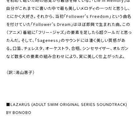
を初めて聴いた時の感覚から着想を得ている。「Lie in Memory」は
自分がこれまでに書いた中で最も美しいメロディの一つだと思うし、
とにかく大好き。それから、当初「Follower’s Freedom」という曲名
を付けていた「Follower’s Dream」はほぼ即興で生まれた曲。この
（アニメ）番組に「フリー・ジャズ」の要素を足したら超クールだと思っ
たんだ。そして、「Sageness」のサウンドには凄く美しい質感があ
る。口笛、チェレスタ、オーケストラ、合唱、シンセサイザー、オルガン
など数多くの要素の組み合わせにより、実に美しく仕上がったよ。
（訳：湯山惠子）
■LAZARUS (ADULT SWIM ORIGINAL SERIES SOUNDTRACK)
BY BONOBO