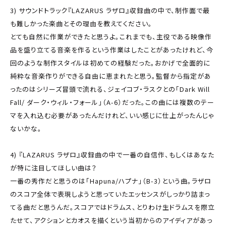
3) サウンドトラック『LAZARUS ラザロ』収録曲の中で、制作面で最
も難しかった楽曲とその理由を教えてください。
とても自然に作業ができたと思うよ。これまでも、主役である映像作
品を盛り立てる音楽を作るという作業はしたことがあったけれど、今
回のような制作スタイルは初めての経験だった。おかげで全面的に
純粋な音楽作りができる自由に恵まれたと思う。監督から指定があ
ったのはシリーズ冒頭で流れる、ジェイコブ・ラスクとの「Dark Will
Fall/ ダーク・ウィル・フォール」（A-6）だった。この曲には複数のテー
マを入れ込む必要があったんだけれど、いい感じに仕上がったんじゃ
ないかな。
4) 『LAZARUS ラザロ』収録曲の中で一番の自信作、もしくはあなた
が特に注目してほしい曲は？
一番の秀作だと思うのは「Hapuna/ハプナ」（B-3）という曲。ラザロ
のスコア全体で表現しようと思っていたエッセンスがしっかり詰まっ
てる曲だと思うんだ。スコアではドラムス、とりわけ生ドラムスを際立
たせて、アクションとカオスを描くという当初からのアイディアがあっ