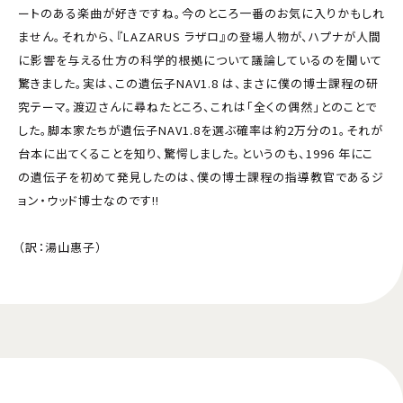
ートのある楽曲が好きですね。今のところ一番のお気に入りかもしれ
ません。それから、『LAZARUS ラザロ』の登場人物が、ハプナが人間
に影響を与える仕方の科学的根拠について議論しているのを聞いて
驚きました。実は、この遺伝子NAV1.8 は、まさに僕の博士課程の研
究テーマ。渡辺さんに尋ねたところ、これは「全くの偶然」とのことで
した。脚本家たちが遺伝子NAV1.8を選ぶ確率は約2万分の1。それが
台本に出てくることを知り、驚愕しました。というのも、1996 年にこ
の遺伝子を初めて発見したのは、僕の博士課程の指導教官であるジ
ョン・ウッド博士なのです!!
（訳：湯山惠子）