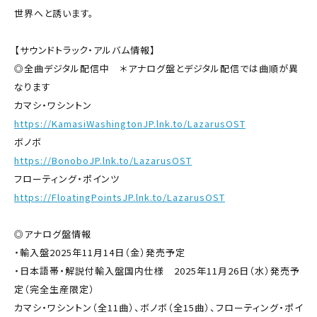
世界へと誘います。
【サウンドトラック・アルバム情報】
◎全曲デジタル配信中 ＊アナログ盤とデジタル配信では曲順が異
なります
カマシ・ワシントン
https://KamasiWashingtonJP.lnk.to/LazarusOST
ボノボ
https://BonoboJP.lnk.to/LazarusOST
フローティング・ポインツ
https://FloatingPointsJP.lnk.to/LazarusOST
◎アナログ盤情報
・輸入盤2025年11月14日（金）発売予定
・日本語帯・解説付輸入盤国内仕様 2025年11月26日（水）発売予
定（完全生産限定）
カマシ・ワシントン（全11曲）、ボノボ（全15曲）、フローティング・ポイ