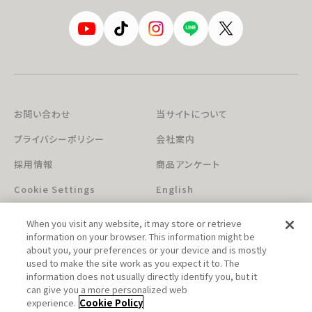
お問い合わせ
当サイトについて
プライバシーポリシー
会社案内
採用情報
商品アンケート
Cookie Settings
English
When you visit any website, it may store or retrieve
information on your browser. This information might be
about you, your preferences or your device and is mostly
used to make the site work as you expect it to. The
information does not usually directly identify you, but it
can give you a more personalized web
このホームページに掲載されている著作物の無断利用を禁じます。
experience.
Cookie Policy