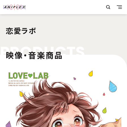
恋愛ラボ
P
R
O
D
U
C
T
S
映像・音楽商品