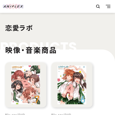
恋愛ラボ
P
R
O
D
U
C
T
S
映像・音楽商品
Blu-ray
DVD
Blu-ray
DVD