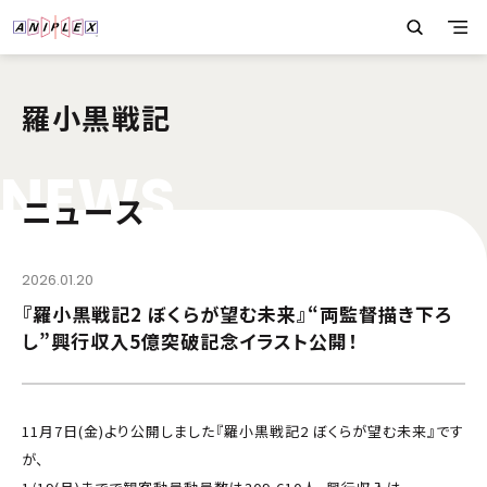
羅小黒戦記
N
E
W
S
ニュース
2026.01.20
『羅小黒戦記2 ぼくらが望む未来』“両監督描き下ろ
し”興行収入5億突破記念イラスト公開！
11月7日(金)より公開しました『羅小黒戦記2 ぼくらが望む未来』です
が、