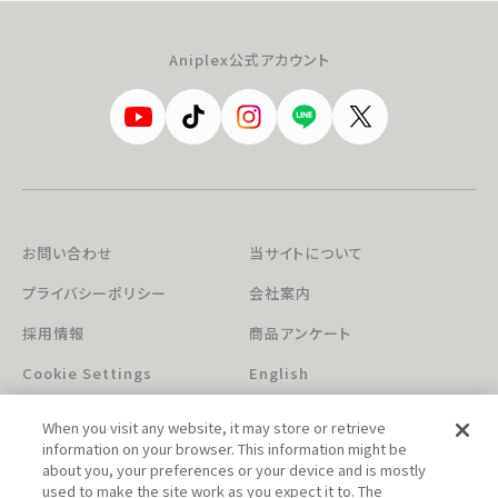
Aniplex公式アカウント
お問い合わせ
当サイトについて
プライバシーポリシー
会社案内
採用情報
商品アンケート
Cookie Settings
English
When you visit any website, it may store or retrieve
information on your browser. This information might be
about you, your preferences or your device and is mostly
used to make the site work as you expect it to. The