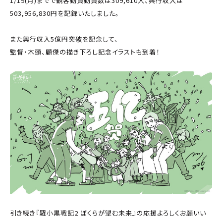
1/19(月)までで観客動員動員数は309,610人、興行収入は
503,956,830円を記録いたしました。
また興行収入5億円突破を記念して、
監督・木頭、顧傑の描き下ろし記念イラストも到着！
引き続き『羅小黒戦記2 ぼくらが望む未来』の応援よろしくお願いい