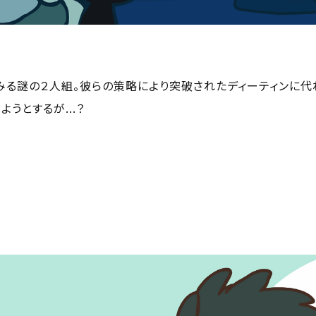
みる謎の２人組。彼らの策略により突破されたディーティンに代
うとするが...？