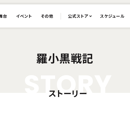
舞台
イベント
その他
公式ストア
スケジュール
羅小黒戦記
S
T
O
R
Y
ストーリー