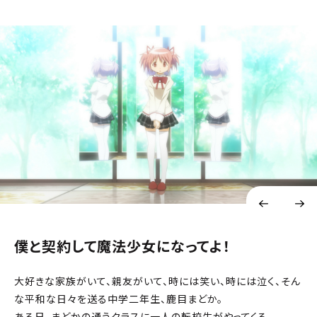
2025年10月12日(日)より 17:00～
長崎放送
2025年10月12日(日)より 17:00～
熊本放送
2025年10月12日(日)より 17:00～
大分放送
2025年10月12日(日)より 17:00～
宮崎放送
2025年10月12日(日)より 17:00～
南日本放送
2025年10月12日(日)より 17:00～
僕と契約して魔法少女になってよ！
琉球放送
2025年10月12日(日)より 17:00～
大好きな家族がいて、親友がいて、時には笑い、時には泣く、そん
放送開始日・放送日時は編成の都合などにより変更となる場合がございます。予めご了
承ください。
な平和な日々を送る中学二年生、鹿目まどか。
ある日、まどかの通うクラスに一人の転校生がやってくる。