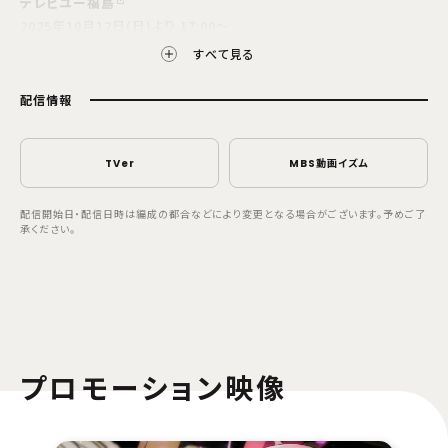
テレビユー福島
2025年10月12日(日)より 17:00～
すべて見る
テレビユー山形
2025年10月12日(日)より 17:00～
配信情報
テレビ山梨
2025年10月12日(日)より 17:00～
TVer
MBS動画イズム
信越放送
2025年10月12日(日)より 17:00～
配信開始日・配信日時は編成の都合などにより変更となる場合がございます。予めご了
承ください。
新潟放送
2025年10月12日(日)より 17:00～
チューリップテレビ
2025年10月12日(日)より 17:00～
北陸放送
プロモーション映像
2025年10月12日(日)より 17:00～
静岡放送
2025年10月12日(日)より 17:00～