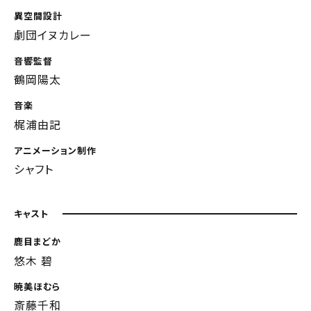
異空間設計
劇団イヌカレー
音響監督
鶴岡陽太
音楽
梶浦由記
アニメーション制作
シャフト
キャスト
鹿目まどか
悠木 碧
暁美ほむら
斎藤千和