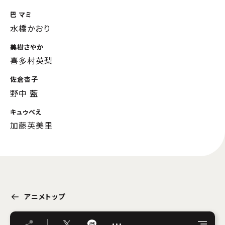
巴 マミ
水橋かおり
美樹さやか
喜多村英梨
佐倉杏子
野中 藍
キュゥべえ
加藤英美里
アニメトップ
…