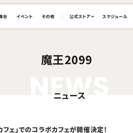
舞台
イベント
その他
公式ストア
スケジュール
魔王2099
N
E
W
S
ニュース
カフェ」でのコラボカフェが開催決定！