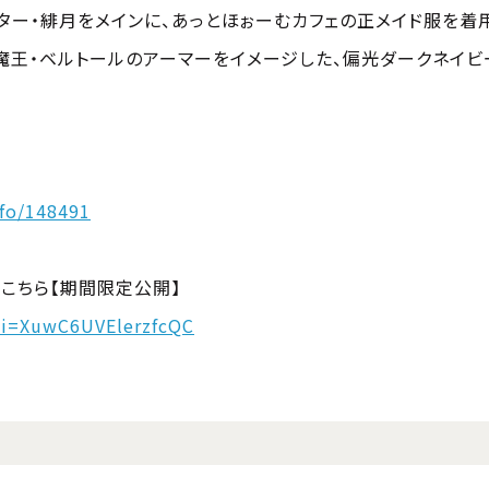
ター・緋月をメインに、あっとほぉーむカフェの正メイド服を着
魔王・ベルトールのアーマーをイメージした、偏光ダークネイ
fo/148491
こちら【期間限定公開】
si=XuwC6UVElerzfcQC