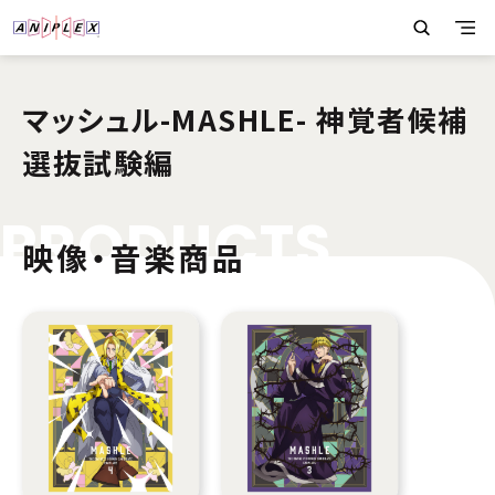
マッシュル-MASHLE- 神覚者候補
選抜試験編
P
R
O
D
U
C
T
S
映像・音楽商品