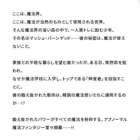
Netflix
ニコニコチャンネル
ここは、魔法界。
配信中
配信中
ここは、魔法が当然のものとして使用される世界。
ニコニコ生放送
そんな魔法界の深い森の中で、一人筋トレに励む少年。
その名はマッシュ・バーンデッド──彼の秘密は、魔法が使え
配信中
ないこと。
配信開始日・配信日時は編成の都合などにより変更となる場合がございます。予めご了
承ください。
家族との平穏な暮らしを望む彼だったが、ある日、突然命を狙
われ、
なぜか魔法学校に入学し、トップである「神覚者」を目指すこ
とに。
彼の鍛え抜かれた筋肉は、精鋭の魔法使いたちに通用するの
か…!?
鍛え抜かれたパワーがすべての魔法を粉砕する、アブノーマル
魔法ファンタジー堂々開幕──!!