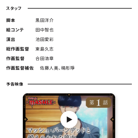
スタッフ
脚本
黒田洋介
絵コンテ
田中智也
演出
池田愛彩
総作画監督
東島久志
作画監督
合田浩章
作画監督補佐
佐藤人美、楊彤琤
予告映像