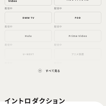
Video
配信中
配信中
DMM TV
FOD
配信中
配信中
Hulu
Prime Video
配信中
配信中
U-NEXT
アニメ放題
配信中
配信中
すべて見る
TELASA
J:COM オンデマンド
配信中
配信中
auスマートパスプレミアム
milplus見放題パックプライム
イントロダクション
配信中
配信中