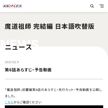
魔道祖師 完結編 日本語吹替版
N
E
W
S
ニュース
2021.02.11
第6話あらすじ・予告動画
「魔道祖師」前塵編第6話のあらすじ・先行カット・予告動画を公開し
ました。
こちら
からご確認ください