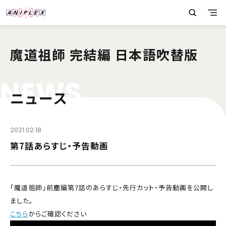
魔道祖師 完結編 日本語吹替版
N
E
W
S
ニュース
2021.02.18
第7話あらすじ・予告動画
「魔道祖師」前塵編第7話のあらすじ・先行カット・予告動画を公開し
ました。
こちら
からご確認ください