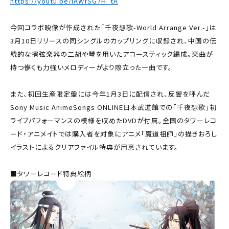
https://youtu.be/IAWfSG7H_tA
今回コラボ映像が作成された「千夜想歌-World Arrange Ver.-」は
3月10日リリースの同シングルのカップリングに収録され、中国の伝
統的な擦弦楽器の二胡や琴を用いたアコースティック編成。楽曲が
持つ儚くも力強いメロディーがより際立った一曲です。
また、初回生産限定盤には今年1月3日に配信され、反響を呼んだ
Sony Music AnimeSongs ONLINE日本武道館での「千夜想歌」初
ライブパフォーマンスの模様を収めたDVDが付属。全国のタワーレコ
ード・アニメイトでは購入者を対象にアニメ「魔道祖師」の描きおろし
イラストによるクリアファイル特典が用意されています。
■タワーレコード特典絵柄