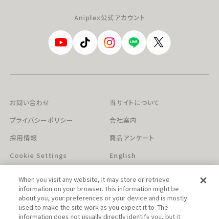
Aniplex公式アカウント
お問い合わせ
当サイトについて
プライバシーポリシー
会社案内
採用情報
商品アンケート
Cookie Settings
English
When you visit any website, it may store or retrieve
information on your browser. This information might be
about you, your preferences or your device and is mostly
used to make the site work as you expect it to. The
information does not usually directly identify you, but it