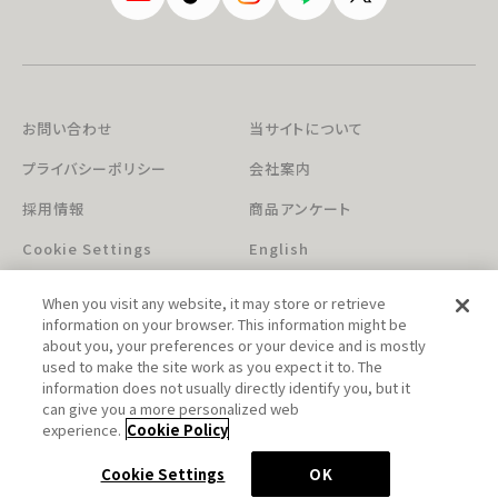
お問い合わせ
当サイトについて
プライバシーポリシー
会社案内
採用情報
商品アンケート
Cookie Settings
English
When you visit any website, it may store or retrieve
information on your browser. This information might be
about you, your preferences or your device and is mostly
used to make the site work as you expect it to. The
information does not usually directly identify you, but it
can give you a more personalized web
このホームページに掲載されている著作物の無断利用を禁じます。
experience.
Cookie Policy
© Aniplex Inc. All rights reserved.
Cookie Settings
OK