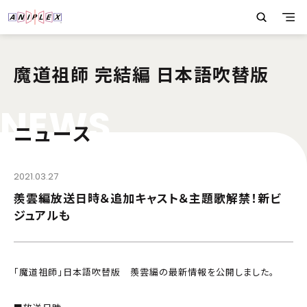
魔道祖師 完結編 日本語吹替版
N
E
W
S
ニュース
2021.03.27
羨雲編放送日時＆追加キャスト＆主題歌解禁！新ビ
ジュアルも
「魔道祖師」日本語吹替版 羨雲編の最新情報を公開しました。