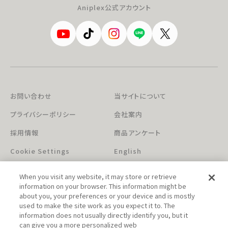
Aniplex公式アカウント
お問い合わせ
当サイトについて
プライバシーポリシー
会社案内
採用情報
商品アンケート
Cookie Settings
English
When you visit any website, it may store or retrieve
information on your browser. This information might be
about you, your preferences or your device and is mostly
used to make the site work as you expect it to. The
information does not usually directly identify you, but it
can give you a more personalized web