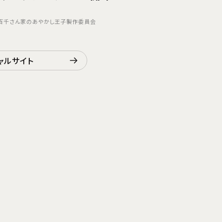
WA/百千さん家のあやかし王子製作委員会
ャルサイト