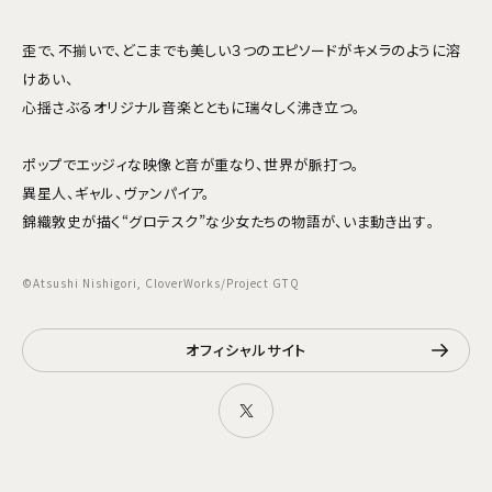
歪で、不揃いで、どこまでも美しい３つのエピソードがキメラのように溶
けあい、
心揺さぶるオリジナル音楽とともに瑞々しく沸き立つ。
ポップでエッジィな映像と音が重なり、世界が脈打つ。
異星人、ギャル、ヴァンパイア。
錦織敦史が描く“グロテスク”な少女たちの物語が、いま動き出す―――。
©Atsushi Nishigori, CloverWorks/Project GTQ
オフィシャルサイト