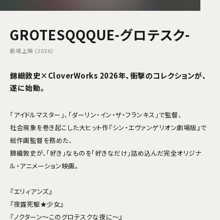
GROTESQQQUE-グロテスク-
劇場上映 (2026)
錦織敦史×CloverWorks 2026年、衝撃のコレクションが、
遂に始動。
「アイドルマスター」、「ダーリン・イン・ザ・フランキス」で監督、
社会現象を巻き起こした大ヒット作『シン・エヴァンゲリオン劇場版』で
総作画監督を務めた、
錦織敦史が、「好き」なものを「好きなだけ」詰め込んだ完全オリジナ
ル・アニメーション映画。
『エリィアンズ』
『夜露死駆★少女』
『ノクターン～このグロテスクな夜に～』