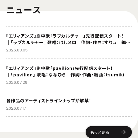
ニュース
『エリィアンズ』劇中歌「ラブカルチャー」先行配信スタート！
│「ラブカルチャー」 歌唱：はしメロ 作詞・作曲：すりぃ 編
曲：TAKU INOUE
2026.08.05
『エリィアンズ』劇中歌「pavilion」先行配信スタート！
│「pavilion」 歌唱：ななひら 作詞・作曲・編曲：tsumiki
2026.07.29
各作品のアーティストラインナップが解禁！
2026.07.17
もっと見る