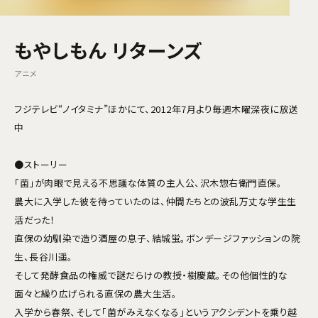
もやしもん リターンズ
アニメ
フジテレビ“ノイタミナ”ほかにて、2012年7月より毎週木曜深夜に放送
中
●ストーリー
「菌」が肉眼で見える不思議な体質の主人公、沢木惣右衛門直保。
農大に入学した彼を待っていたのは、仲間たちとの波乱万丈な学生生
活だった！
直保の幼馴染で造り酒屋の息子、結城蛍。ボンデージファッションの院
生、長谷川遥。
そして発酵食品の権威で謎だらけの教授・樹慶蔵。その他個性的な
面々と繰り広げられる直保の農大生活。
入学から春祭、そして「菌がみえなくなる」というアクシデントを乗り越