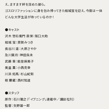
え、ますます絆を深めた彼ら。
ゴスロリファッションに身を包み帰ってきた結城蛍を迎え、今度は一体
どんな大学生活が待っているのか！
●キャスト
沢木 惣右衛門 直保：阪口大助
結城 蛍：斎賀みつき
長谷川 遥：大原さやか
及川葉月：神田朱未
武藤 葵：能登麻美子
美里 薫：小西克幸
川浜 拓馬：杉山紀彰
樹 慶蔵：西村知道
●スタッフ
原作：石川雅之（「イブニング」連載中／講談社刊）
監督：矢野雄一郎