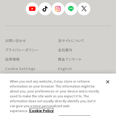
お問い合わせ
当サイトについて
プライバシーポリシー
会社案内
採用情報
商品アンケート
Cookie Settings
English
When you visit any website, it may store or retrieve
information on your browser. This information might be
about you, your preferences or your device and is mostly
used to make the site work as you expect it to. The
information does not usually directly identify you, but it
can give you a more personalized web
このホームページに掲載されている著作物の無断利用を禁じます。
experience.
Cookie Policy