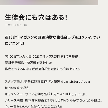
生徒会にも穴はある！
アニメ (2026.10)
週刊少年マガジンの話題沸騰な生徒会ラブ＆コメディ、つい
にアニメ化!
次にくるマンガ大賞 2023コミックス部門第1位を獲得、
累計発行部数270万部を突破した
作者むちまろによる超話題作『生徒会にも穴はある！』。
スタッフ陣は、監督に龍輪直征（『大室家 dear sisters / dear
friends』）を迎え
キャラクターデザインを今村亮（『お兄ちゃんはおしまい！』）、
シリーズ構成・脚本を横谷昌宏（『負けヒロインが多すぎる！』）が担当。
今、一番かわいい“生徒会”がここにある!!