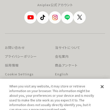
Aniplex公式アカウント
お問い合わせ
当サイトについて
プライバシーポリシー
会社案内
採用情報
商品アンケート
Cookie Settings
English
When you visit any website, it may store or retrieve
information on your browser. This information might be
about you, your preferences or your device and is mostly
used to make the site work as you expect it to. The
information does not usually directly identify you, but it
can give you a more personalized web