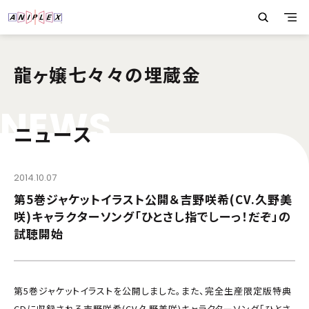
龍ヶ嬢七々々の埋蔵金
N
E
W
S
ニュース
2014.10.07
第5巻ジャケットイラスト公開＆吉野咲希(CV.久野美
咲)キャラクターソング「ひとさし指でしーっ！だぞ」の
試聴開始
第5巻ジャケットイラストを公開しました。また、完全生産限定版特典
CDに収録される吉野咲希(CV.久野美咲)キャラクターソング「ひとさ