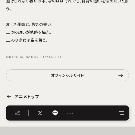
避けられない戦いの中、なのははそれでも、自身の想いを伝えたいと願
う。
哀しき運命と、勇気の誓い。
二つの想いが軌跡を描き。
二人の少女は空を舞う。
©NANOHA The MOVIE 1st PROJECT
オフィシャルサイト
アニメトップ
…