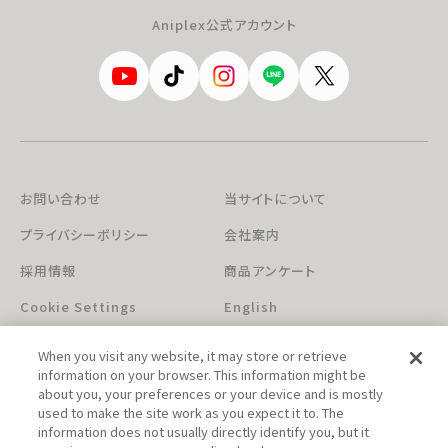
Aniplex公式アカウント
お問い合わせ
当サイトについて
プライバシーポリシー
会社案内
採用情報
商品アンケート
Cookie Settings
English
When you visit any website, it may store or retrieve
information on your browser. This information might be
about you, your preferences or your device and is mostly
used to make the site work as you expect it to. The
information does not usually directly identify you, but it