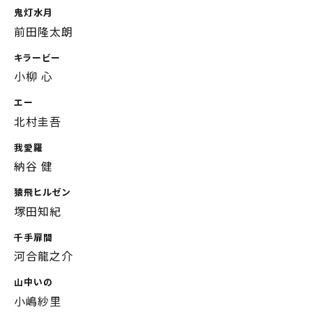
鬼灯水月
前田隆太朗
キラービー
小柳 心
エー
北村圭吾
我愛羅
納谷 健
猿飛ヒルゼン
塚田知紀
千手扉間
河合龍之介
山中いの
小嶋紗里