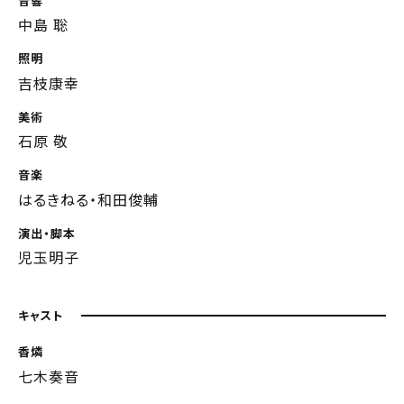
音響
中島 聡
照明
吉枝康幸
美術
石原 敬
音楽
はるきねる・和田俊輔
演出・脚本
児玉明子
キャスト
香燐
七木奏音