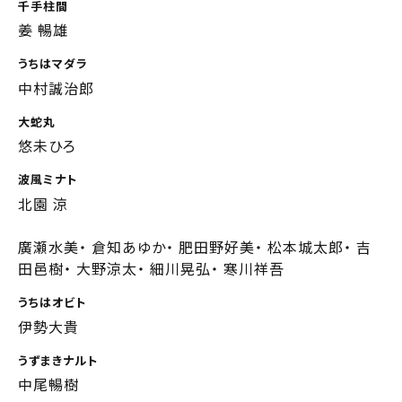
千手柱間
姜 暢雄
うちはマダラ
中村誠治郎
大蛇丸
悠未ひろ
波風ミナト
北園 涼
廣瀬水美・ 倉知あゆか・ 肥田野好美・ 松本城太郎・ 吉
田邑樹・ 大野涼太・ 細川晃弘・ 寒川祥吾
うちはオビト
伊勢大貴
うずまきナルト
中尾暢樹