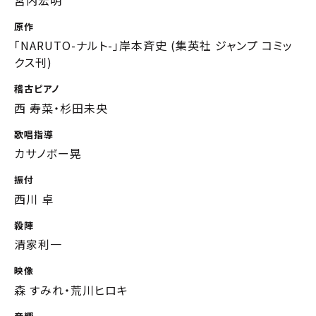
原作
「NARUTO-ナルト-」岸本斉史 (集英社 ジャンプ コミッ
クス刊)
稽古ピアノ
西 寿菜・杉田未央
歌唱指導
カサノボー晃
振付
西川 卓
殺陣
清家利一
映像
森 すみれ・荒川ヒロキ