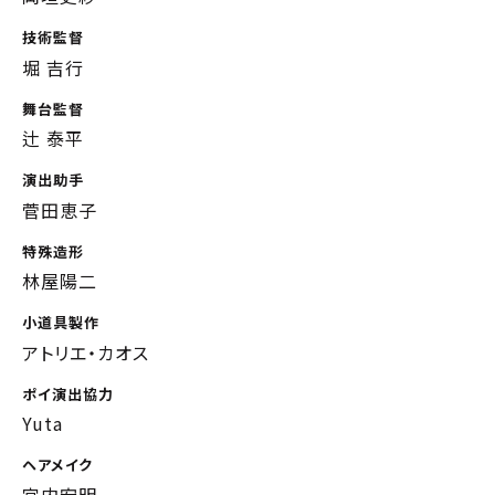
技術監督
堀 吉行
舞台監督
辻 泰平
演出助手
菅田恵子
特殊造形
林屋陽二
小道具製作
アトリエ・カオス
ポイ演出協力
Yuta
ヘアメイク
宮内宏明