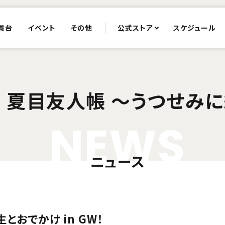
舞台
イベント
その他
公式ストア
スケジュール
 夏目友人帳 ～うつせみ
N
E
W
S
ニュース
おでかけ in GW！