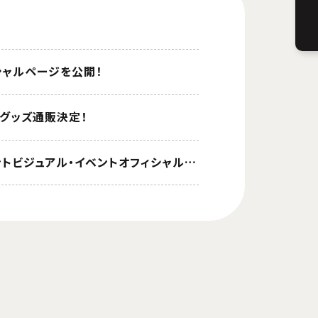
ペシャルページを公開！
ルグッズ通販決定！
8/10（土）開催「劇場版 夏目友人帳 ～うつせみに結ぶ～ ことほぎのつどい」 イベントビジュアル・イベントオフィシャルグッズ情報を公開！