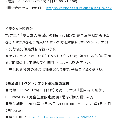
・電話 050-5893-9366(平日10:00～17:00)
・問い合わせWEBサイト
https://ticket.faq.rakuten.net/s/ask
＜チケット発売＞
TVアニメ 『夏目友人帳 漆』 のBlu-ray&DVD 完全生産限定版 第1
巻または第2巻をご購入いただいた方を対象に、本イベントチケット
の先行優先販売受付を行います。
商品内に封入されている“イベントチケット優先販売申込券”の券面
をご確認の上、下記の受付期間中にお申し込み下さい。
※申し込み多数の場合は抽選となります。予めご了承ください。
【昼公演】イベントチケット優先販売受付
■対象 : 2024年12月25日（水）発売 アニメ 『夏目友人帳 漆』
Blu-ray&DVD 完全生産限定版 第1巻をご購入頂いた方
■受付期間 ： 2024年12月25日（水）10：00 ～ 2025年1月19日
（日）23：59
■受付URL ：
https://r-t.jp/natsume-anime-250302-1