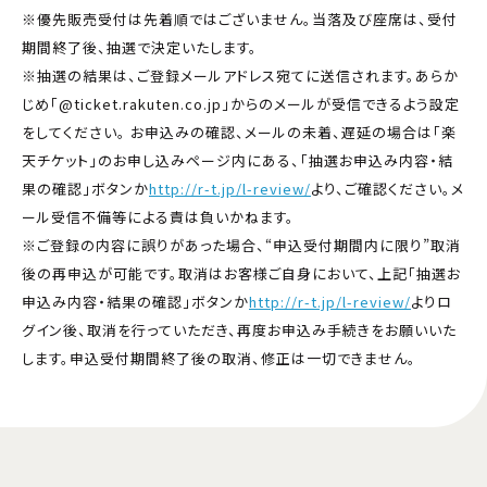
※優先販売受付は先着順ではございません。当落及び座席は、受付
期間終了後、抽選で決定いたします。
※抽選の結果は、ご登録メールアドレス宛てに送信されます。あらか
じめ「@ticket.rakuten.co.jp」からのメールが受信できるよう設定
をしてください。 お申込みの確認、メールの未着、遅延の場合は「楽
天チケット」のお申し込みページ内にある、「抽選お申込み内容・結
果の確認」ボタンか
http://r-t.jp/l-review/
より、ご確認ください。メ
ール受信不備等による責は負いかねます。
※ご登録の内容に誤りがあった場合、“申込受付期間内に限り”取消
後の再申込が可能です。取消はお客様ご自身において、上記「抽選お
申込み内容・結果の確認」ボタンか
http://r-t.jp/l-review/
よりロ
グイン後、取消を行っていただき、再度お申込み手続きをお願いいた
します。申込受付期間終了後の取消、修正は一切できません。