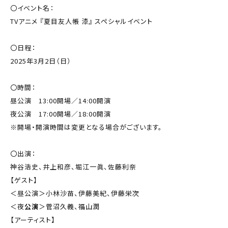
〇イベント名：
TVアニメ 『夏目友人帳 漆』 スペシャルイベント
〇日程：
2025年3月2日（日）
〇時間：
昼公演 13:00開場／14:00開演
夜公演 17:00開場／18:00開演
※開場・開演時間は変更となる場合がございます。
〇出演：
神谷浩史、井上和彦、堀江一眞、佐藤利奈
【ゲスト】
＜昼公演＞小林沙苗、伊藤美紀、伊藤栄次
＜夜
公演
＞菅沼久義、福山潤
【アーティスト】