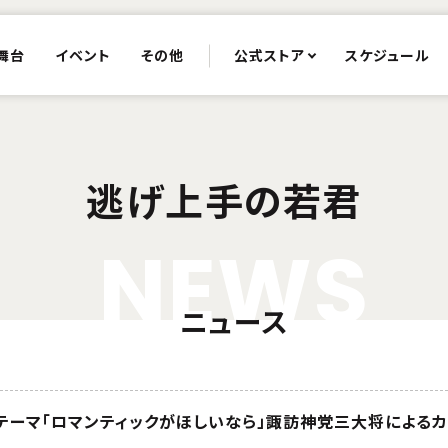
舞台
イベント
その他
公式ストア
スケジュール
逃げ上手の若君
N
E
W
S
ニュース
テーマ「ロマンティックがほしいなら」諏訪神党三大将による