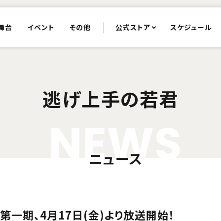
舞台
イベント
その他
公式ストア
スケジュール
逃げ上手の若君
N
E
W
S
ニュース
第一期、4月17日(金)より放送開始！