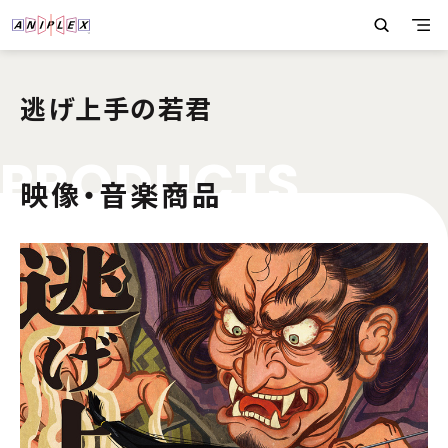
逃げ上手の若君
P
R
O
D
U
C
T
S
映像・音楽商品