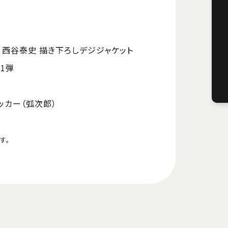
 西谷泰史 描き下ろしデジジャケット
1弾
ッカー（弧次郎）
す。