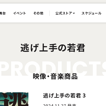
舞台
イベント
その他
公式ストア
スケジュール
逃げ上手の若君
P
R
O
D
U
C
T
映像・音楽商品
逃げ上手の若君 3
2024.11.27 発売